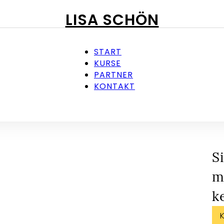
LISA SCHÖN
START
KURSE
PARTNER
KONTAKT
S
m
k