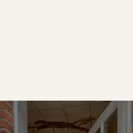
Sascha
Schmidt
Golfprofessi